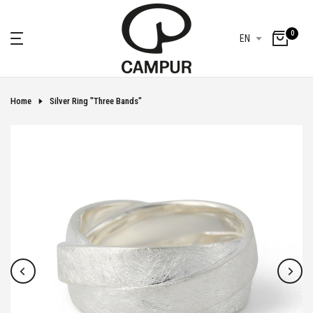
Skip
to
0
EN
content
Home
Silver Ring "three Bands"