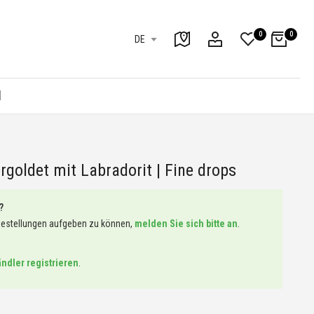
0
0
DE
l
ergoldet mit Labradorit | Fine drops
?
Bestellungen aufgeben zu können,
melden Sie sich bitte an
.
ändler registrieren
.